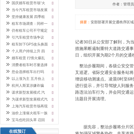
国庆婚车租赁市场“火
[]
作者：管理员 发
当今汽车租赁市场发展
[]
坚持健康发展 四季租
[]
摘要：
安部部署开展交通秩序区域
租车市场调查：同样一
[]
仍有租车公司不守规定
[]
引汽车租赁市场争议
[]
记者30日从公安部了解到，为
租车卸下GPS改头换面
[]
措施果断遏制重特大道路交通事
个人用户持续上升 四
[]
日，组织开展为期2个月的交通
婚车租赁 行情火爆乱
[]
消费者租车时尽量选择
[]
整治步履期间，各级公安交管
您会选择租车出行吗
[]
叉巡逻。省际交通安全服务站将
以上涨为主 五月份上
增设移动测速点。凌晨0时至6
[]
进行提示，并引导驾驶人到服务
杭州人斯某涉嫌诈骗
[]
路违法泊车行为，并会同交通运
谋求新型发展模式 汽
[]
法题目开展清理。
为谋求新型发展模式汽
[]
上海汽车租赁市场再现
[]
油价上涨催火租车一族
[]
宝马也吃回头草 召回
[]
据先容，整治步履将分片区组
在线预订
将加强区域警务协作，共享道路