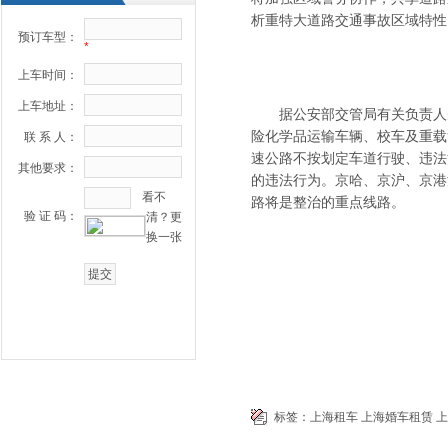
析重特大道路交通事故区域特性
预订车型：
*
上车时间：
上车地址：
据公安部交管局有关负责人先
险化学品运输车辆、校车及重载
联 系 人：
速公路不按划定车道行驶、违法
其他要求：
的违法行为。京哈、京沪、京港
看不
路将是整治的重点线路。
验 证 码：
清？更
换一张
标签：
上海租车
上海婚车租赁
上