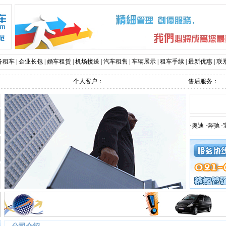
务租车
|
企业长包
|
婚车租赁
|
机场接送
|
汽车租售
|
车辆展示
|
租车手续
|
最新优惠
|
联
个人客户：
售后服务：
·
奥迪
·
奔驰
·