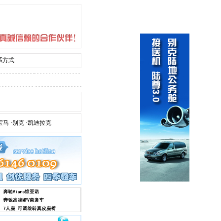
系方式
宝马
·
别克
·
凯迪拉克